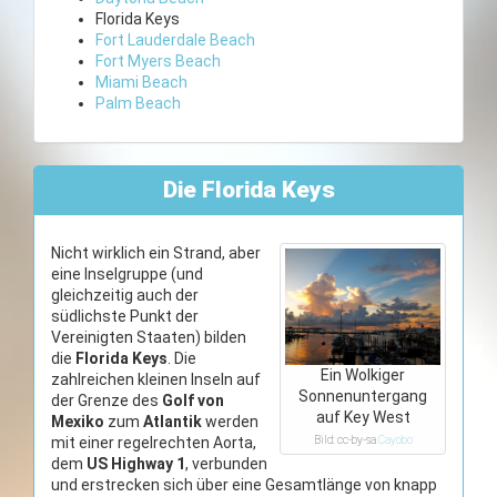
Florida Keys
Fort Lauderdale Beach
Fort Myers Beach
Miami Beach
Palm Beach
Die Florida Keys
Nicht wirklich ein Strand, aber
eine Inselgruppe (und
gleichzeitig auch der
südlichste Punkt der
Vereinigten Staaten) bilden
die
Florida Keys
. Die
Ein Wolkiger
zahlreichen kleinen Inseln auf
Sonnenuntergang
der Grenze des
Golf von
auf Key West
Mexiko
zum
Atlantik
werden
mit einer regelrechten Aorta,
Bild: cc-by-sa
Cayobo
dem
US Highway 1
, verbunden
und erstrecken sich über eine Gesamtlänge von knapp