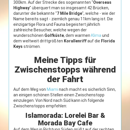
300km. Auf der Strecke des sogenannten "
Overseas
Highway
" überquert man so insgesamt 42 Brücken,
darunter die bekannte "
7 Mile Bridge
", welche - wie der
Name bereits sagt - ziemlich genau 11km lang ist. Die
einzigartige Flora und Fauna begeistert jährlich
zahlreiche Besucher, welche wegen der
wunderschönen
Golfküste
, dem warmen
Klima
und
dem weltweit drittgrößten
Korallenriff
auf die
Florida
Keys
strömen.
Meine Tipps für
Zwischenstopps während
der Fahrt
Auf dem Weg von
Miami
nach
macht es sicherlich Sinn,
an einigen schönen Stellen einen Zwischenstopp
einzulegen. Von Nord nach Süd kann ich folgende
Zwischenstopps empfehlen:
Islamorada: Lorelei Bar &
Morada Bay Cafe
Auf dem Weg in Richtung Süden grüßt auf der rechten