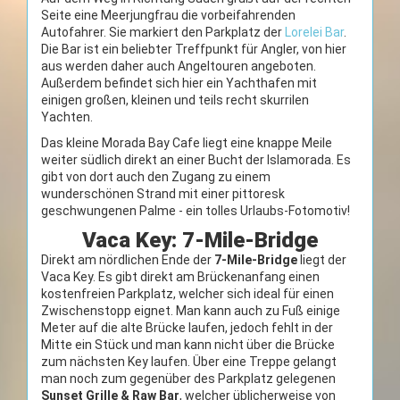
Seite eine Meerjungfrau die vorbeifahrenden
Autofahrer. Sie markiert den Parkplatz der
Lorelei Bar
.
Die Bar ist ein beliebter Treffpunkt für Angler, von hier
aus werden daher auch Angeltouren angeboten.
Außerdem befindet sich hier ein Yachthafen mit
einigen großen, kleinen und teils recht skurrilen
Yachten.
Das kleine Morada Bay Cafe liegt eine knappe Meile
weiter südlich direkt an einer Bucht der Islamorada. Es
gibt von dort auch den Zugang zu einem
wunderschönen Strand mit einer pittoresk
geschwungenen Palme - ein tolles Urlaubs-Fotomotiv!
Vaca Key: 7-Mile-Bridge
Direkt am nördlichen Ende der
7-Mile-Bridge
liegt der
Vaca Key. Es gibt direkt am Brückenanfang einen
kostenfreien Parkplatz, welcher sich ideal für einen
Zwischenstopp eignet. Man kann auch zu Fuß einige
Meter auf die alte Brücke laufen, jedoch fehlt in der
Mitte ein Stück und man kann nicht über die Brücke
zum nächsten Key laufen. Über eine Treppe gelangt
man noch zum gegenüber des Parkplatz gelegenen
Sunset Grille & Raw Bar
, welcher üblicherweise von