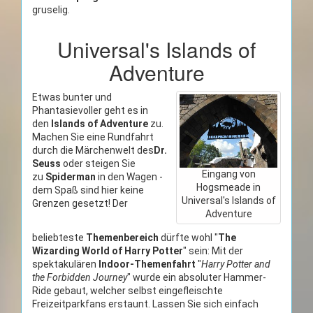
gruselig.
Universal's Islands of
Adventure
Etwas bunter und
Phantasievoller geht es in
den
Islands of Adventure
zu.
Machen Sie eine Rundfahrt
durch die Märchenwelt des
Dr.
Seuss
oder steigen Sie
Eingang von
zu
Spiderman
in den Wagen -
Hogsmeade in
dem Spaß sind hier keine
Universal's Islands of
Grenzen gesetzt! Der
Adventure
beliebteste
Themenbereich
dürfte wohl "
The
Wizarding World of Harry Potter
" sein: Mit der
spektakulären
Indoor-Themenfahrt
"
Harry Potter and
the Forbidden Journey
" wurde ein absoluter Hammer-
Ride gebaut, welcher selbst eingefleischte
Freizeitparkfans erstaunt. Lassen Sie sich einfach