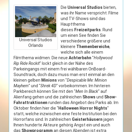
Die
Universal Studios
bieten,
was ihr Name verspricht: Filme
und TV-Shows sind das
Hauptthema
dieses
Freizeitparks
. Rund
um einen See finden Sie
Universal Studios
verschiedene größere und
Orlando
kleinere
Themenbereiche
,
welche sich alle einem
Filmthema widmen. Die neue
Achterbahn
"
Hollywood
Rip Ride Rockit
" lockt gleich in der Nähe des
Parkeingangs mit einem frei wählbaren OnBoard-
Soundtrack, doch dazu muss man erst einmal an den
kleinen gelben
Minions
von "
Despicable Me: Minion
Mayhem
" und "
Shrek 4D
" vorbeikommen. Im hinteren
Parkbereich können Sie mit den "
Men In Black
" auf
Alienfang gehen und die zahlreichen
Shows
und
Show-
Fahrattraktionen
runden das Angebot des Parks ab. Im
Oktober finden hier die "
Halloween Horror Nights
"
statt, welche inzwischen eine feste Institution bei den
Horrorfans sind. In zahlreichen
Geisterhäusern
jagen
Ihnen hunderte Akteure gehörig Angst ein und auch
das
Showprogramm
an diesen Abenden ist extra