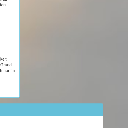
eten
keit
 Grund
ch nur im