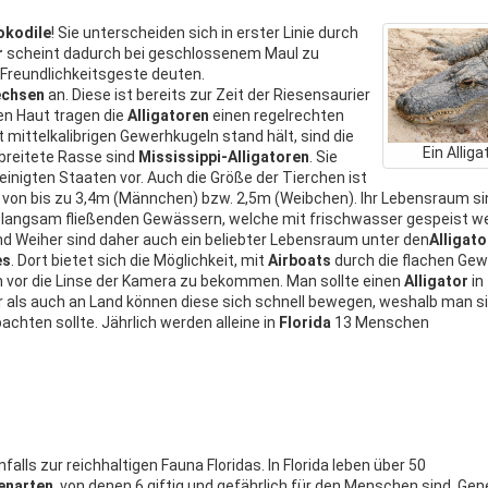
okodile
! Sie unterscheiden sich in erster Linie durch
r
scheint dadurch bei geschlossenem Maul zu
s Freundlichkeitsgeste deuten.
echsen
an. Diese ist bereits zur Zeit der Riesensaurier
en Haut tragen die
Alligatoren
einen regelrechten
mittelkalibrigen Gewerhkugeln stand hält, sind die
Ein Alliga
breitete Rasse sind
Mississippi-Alligatoren
. Sie
inigten Staaten vor. Auch die Größe der Tierchen ist
e von bis zu 3,4m (Männchen) bzw. 2,5m (Weibchen). Ihr Lebensraum si
In langsam fließenden Gewässern, welche mit frischwasser gespeist w
nd Weiher sind daher auch ein beliebter Lebensraum unter den
Alligat
es
. Dort bietet sich die Möglichkeit, mit
Airboats
durch die flachen Ge
n vor die Linse der Kamera zu bekommen. Man sollte einen
Alligator
in 
 als auch an Land können diese sich schnell bewegen, weshalb man s
hten sollte. Jährlich werden alleine in
Florida
13 Menschen
alls zur reichhaltigen Fauna Floridas. In Florida leben über 50
enarten
, von denen 6 giftig und gefährlich für den Menschen sind. Gene