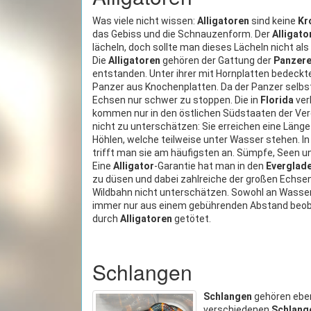
Was viele nicht wissen:
Alligatoren
sind keine
Kr
das Gebiss und die Schnauzenform. Der
Alligato
lächeln, doch sollte man dieses Lächeln nicht al
Die
Alligatoren
gehören der Gattung der
Panzer
entstanden. Unter ihrer mit Hornplatten bedeckt
Panzer aus Knochenplatten. Da der Panzer selbst 
Echsen nur schwer zu stoppen. Die in
Florida
ver
kommen nur in den östlichen Südstaaten der Vere
nicht zu unterschätzen: Sie erreichen eine Läng
Höhlen, welche teilweise unter Wasser stehen. 
trifft man sie am häufigsten an. Sümpfe, Seen u
Eine
Alligator
-Garantie hat man in den
Everglad
zu düsen und dabei zahlreiche der großen Echse
Wildbahn nicht unterschätzen. Sowohl an Wasser
immer nur aus einem gebührenden Abstand beobac
durch
Alligatoren
getötet.
Schlangen
Schlangen
gehören ebenf
verschiedenen
Schlang