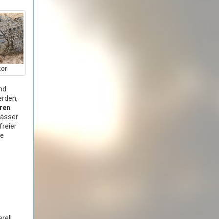
tor
nd
erden,
oren
.
wässer
freier
ie
rell