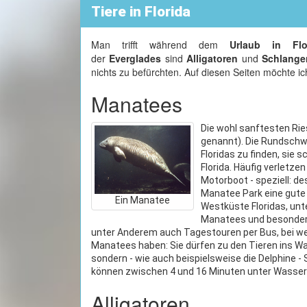
Tiere in Florida
Man trifft während dem
Urlaub in Flo
der
Everglades
sind
Alligatoren
und
Schlange
nichts zu befürchten. Auf diesen Seiten möchte ic
Manatees
Die wohl sanftesten Rie
genannt). Die Rundschw
Floridas zu finden, sie
Florida. Häufig verletze
Motorboot - speziell: d
Manatee Park eine gute 
Ein Manatee
Westküste Floridas, unt
Manatees und besonders
unter Anderem auch Tagestouren per Bus, bei we
Manatees haben: Sie dürfen zu den Tieren ins W
sondern - wie auch beispielsweise die Delphine -
können zwischen 4 und 16 Minuten unter Wasser
Alligatoren