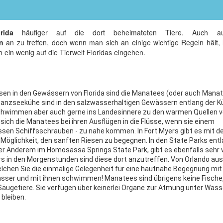
rida
häufiger auf die dort beheimateten Tiere. Auch au
n
an zu treffen, doch wenn man sich an einige wichtige Regeln hält,
h ein wenig auf die Tierwelt Floridas eingehen.
sen in den Gewässern von Florida sind die Manatees (oder auch Manat
anzseekühe sind in den salzwasserhaltigen Gewässern entlang der K
 schwimmen aber auch gerne ins Landesinnere zu den warmen Quellen 
n sich die Manatees bei ihren Ausflügen in die Flüsse, wenn sie einem
essen Schiffsschrauben - zu nahe kommen. In Fort Myers gibt es mit 
Möglichkeit, den sanften Riesen zu begegnen. In den State Parks entl
er Anderem im Homosassa Springs State Park, gibt es ebenfalls sehr v
 in den Morgenstunden sind diese dort anzutreffen. Von Orlando aus 
lchen Sie die einmalige Gelegenheit für eine hautnahe Begegnung mit
asser und mit ihnen schwimmen! Manatees sind übrigens keine Fische
 Säugetiere. Sie verfügen über keinerlei Organe zur Atmung unter Wass
 bleiben.