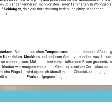
in Schlangenkenner ist, sich von den Tieren fern halten. In Wohngebi
auf
Schlangen
, da diese dort Nahrung finden und einige Menschen
tern.
nsekten
. Bei den tropischen
Temperaturen
und der hohen Luftfeuchtig
on
Kakerlaken
,
Moskitos
und anderem Getier vorhanden. Aus diesem
sse stehen lassen, Müllbeutel fest verschließen und Essen grundsätzli
-Urlauber war morgens von einem Kriechtier in seinen Cornflakes beim
mliche Plage ist, wird eigentlich überall mit der Chemiekeule dagegen
ift sind daher in
Florida
allgegenwärtig.