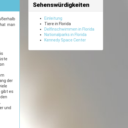
Sehenswürdigkeiten
ßerhalb
Einleitung
 hat man
Tiere in Florida
Delfinschwimmen in Florida
Nationalparks in Florida
Kennedy Space Center
is
üste
von
dem
ang der
iele
gibt es
 den
,
er und